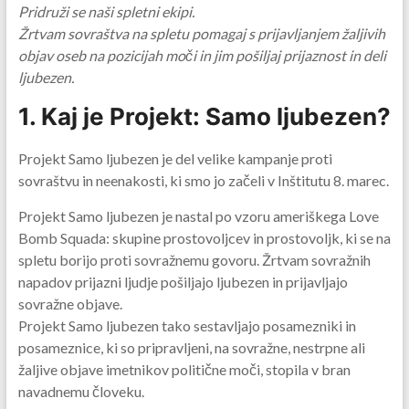
Pridruži se naši spletni ekipi.
Žrtvam sovraštva na spletu pomagaj s prijavljanjem žaljivih
objav oseb na pozicijah moči in jim pošiljaj prijaznost in deli
ljubezen.
1. Kaj je Projekt: Samo ljubezen?
Projekt Samo ljubezen je del velike kampanje proti
sovraštvu in neenakosti, ki smo jo začeli v Inštitutu 8. marec.
Projekt Samo ljubezen je nastal po vzoru ameriškega Love
Bomb Squada: skupine prostovoljcev in prostovoljk, ki se na
spletu borijo proti sovražnemu govoru. Žrtvam sovražnih
napadov prijazni ljudje pošiljajo ljubezen in prijavljajo
sovražne objave.
Projekt Samo ljubezen tako sestavljajo posamezniki in
posameznice, ki so pripravljeni, na sovražne, nestrpne ali
žaljive objave imetnikov politične moči, stopila v bran
navadnemu človeku.