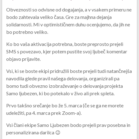
Obveznosti so odvisne od dogajanja, a v vsakem primeru ne
bodo zahtevala veliko časa. Gre za majhna dejanja
solidarnosti. Mi v optimističnem duhu ocenjujemo, da jih ne
bo potrebno veliko.
Ko bo vaša aktivacija potrebna, boste preprosto prejeli
SMS s povezavo, kjer potem pustite svoj ljubeč komentar
objavo prijavite.
Vsi, ki se boste ekipi pridružili boste prejeli tudi natančnejša
navodila glede pravil našega delovanja, organizirali pa
bomo tudi obvezno izobraževanje o delovanja projekta
Samo ljubezen, ki bo potekalo v živo ali prek spleta.
Prvo takšno srečanje bo že 5. marca (če se ga ne morete
udeležiti, pa 4. marca prek Zoom-a).
Vsi člani ekipe Samo Ljubezen bodo prejeli prav posebna in
personalizirana darilca 😉