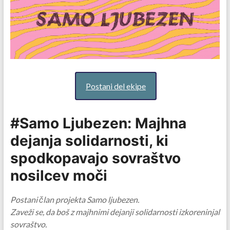
Postani del ekipe
#Samo Ljubezen: Majhna
dejanja solidarnosti, ki
spodkopavajo sovraštvo
nosilcev moči
Postani član projekta Samo ljubezen.
Zaveži se, da boš z majhnimi dejanji solidarnosti izkoreninjal
sovraštvo.