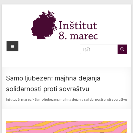
Skip
to
content
Meni
Inštitut
8.
marec
Samo ljubezen: majhna dejanja
solidarnosti proti sovraštvu
Inštitut 8. marec
>
Samo ljubezen: majhna dejanja solidarnosti proti sovraštvu